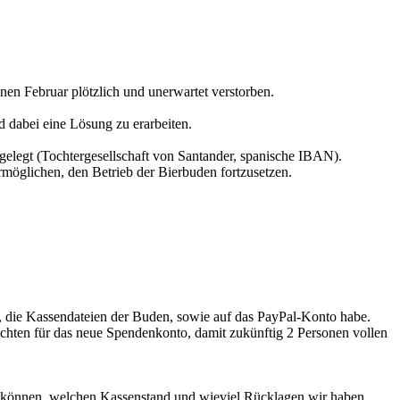
nen Februar plötzlich und unerwartet verstorben.
nd dabei eine Lösung zu erarbeiten.
legt (Tochtergesellschaft von Santander, spanische IBAN).
möglichen, den Betrieb der Bierbuden fortzusetzen.
der, die Kassendateien der Buden, sowie auf das PayPal-Konto habe.
hten für das neue Spendenkonto, damit zukünftig 2 Personen vollen
ehen können, welchen Kassenstand und wieviel Rücklagen wir haben.