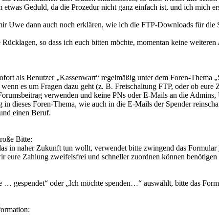
m etwas Geduld, da die Prozedur nicht ganz einfach ist, und ich mich e
 mir Uwe dann auch noch erklären, wie ich die FTP-Downloads für die S
ge Rücklagen, so dass ich euch bitten möchte, momentan keine weiter
ofort als Benutzer „Kassenwart“ regelmäßig unter dem Foren-Thema „
, wenn es um Fragen dazu geht (z. B. Freischaltung FTP, oder ob eure 
n Forumsbeitrag verwenden und keine PNs oder E-Mails an die Admins,
in dieses Foren-Thema, wie auch in die E-Mails der Spender reinscha
und einen Beruf.
roße Bitte:
das in naher Zukunft tun wollt, verwendet bitte zwingend das Formular
ure Zahlung zweifelsfrei und schneller zuordnen können benötigen
abe … gespendet“ oder „Ich möchte spenden…“ auswählt, bitte das 
formation: