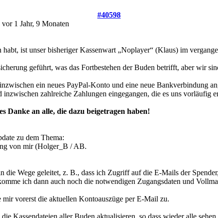
#40598
n
vor 1 Jahr, 9 Monaten
 habt, ist unser bisheriger Kassenwart „Noplayer“ (Klaus) im vergange
sicherung geführt, was das Fortbestehen der Buden betrifft, aber wir si
nzwischen ein neues PayPal-Konto und eine neue Bankverbindung ange
inzwischen zahlreiche Zahlungen eingegangen, die es uns vorläufig er
ßes Danke an alle, die dazu beigetragen haben!
 Update zu dem Thema:
ng von mir (Holger_B / AB
.
in die Wege geleitet, z. B., dass ich Zugriff auf die E-Mails der Spen
bekomme ich dann auch noch die notwendigen Zugangsdaten und Vollmac
we mir vorerst die aktuellen Kontoauszüge per E-Mail zu.
ch die Kassendateien aller Buden aktualisieren, so dass wieder alle s