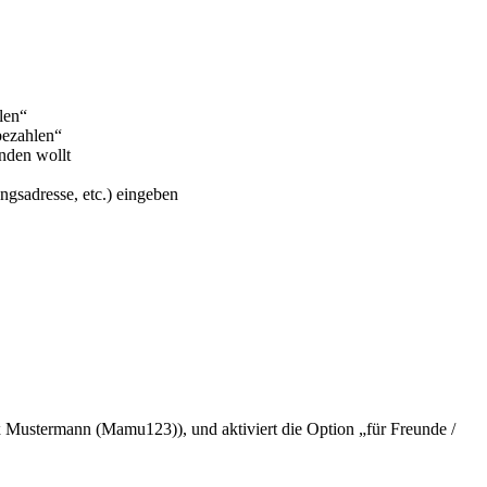
len“
bezahlen“
enden wollt
gsadresse, etc.) eingeben
 Mustermann (Mamu123)), und aktiviert die Option „für Freunde /
.