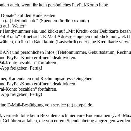
niert auch, wenn ihr kein persönliches PayPal-Konto habt:
l Donate“ auf den Budenseiten
den (at) bierbuden.de“ (Spenden für die xxxbude)
kt auf „Weiter“
r Handynummer ein, und klickt auf „Mit Kredit- oder Debitkarte bezah
al-Konto“ öffnet sich, E-Mail-Adresse eingeben und klickt auf „Jetzt 
 wählen, ob ihr ein Bankkonto (Lastschrift) oder eine Kreditkarte verw
IBAN) und persönlichen Infos (Telefonnummer, Geburtsdatum, Rechnun
und PayPal-Konto eröffnen“ deaktivieren.
Pal-Konto bezahlen“ fortfahren.
-App freigeben, Fertig!
mmer, Kartendaten und Rechnungsadresse eingeben
und PayPal-Konto eröffnen“ deaktivieren.
Pal-Konto bezahlen“ fortfahren.
-App freigeben, Fertig!
eine E-Mail-Bestätigung von service (at) paypal.de.
, vermerkt bitte beim Bezahlen auch hier eure Budennamen (z. B. Max
st Gebühren anfallen, die von eurem Spendenbetrag abgezogen werden