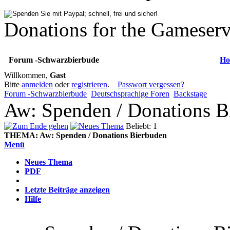
Donations for the Gameserv
Forum -Schwarzbierbude
Ho
Willkommen,
Gast
Bitte
anmelden
oder
registrieren
.
Passwort vergessen?
Forum -Schwarzbierbude
Deutschsprachige Foren
Backstage
Aw: Spenden / Donations B
Beliebt: 1
THEMA:
Aw: Spenden / Donations Bierbuden
Menü
Neues Thema
PDF
Letzte Beiträge anzeigen
Hilfe