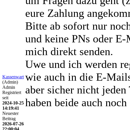
um Fragen dazu geht (z
eure Zahlung angekomme
Bitte ab sofort nur no
und keine PNs oder E-
mich direkt senden.
Uwe und ich werden re
wie auch in die E-Mail
Kassenwart
(Admin)
aber sicher nicht jede
Admin
Registriert
seit
haben beide auch noch 
2024-10-25
14:19:41
Neuester
Beitrag
2026-07-26
22:00:04