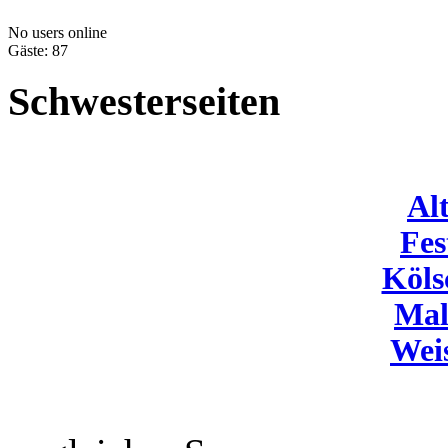
No users online
Gäste: 87
Schwesterseiten
Al
Fes
Köls
Mal
Wei