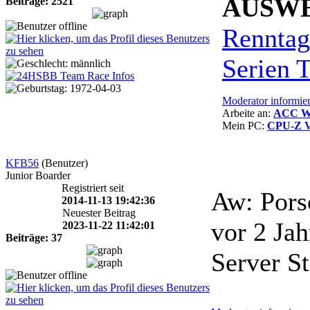
AUSW
Beiträge: 2521
Renntag
Serien T
Moderator informie
Arbeite an:
ACC Wik
Mein PC:
CPU-Z V
KFB56
(Benutzer)
Junior Boarder
Registriert seit
Aw: Pors
2014-11-13 19:42:36
Neuester Beitrag
vor 2 Ja
2023-11-22 11:42:01
Beiträge: 37
Server St