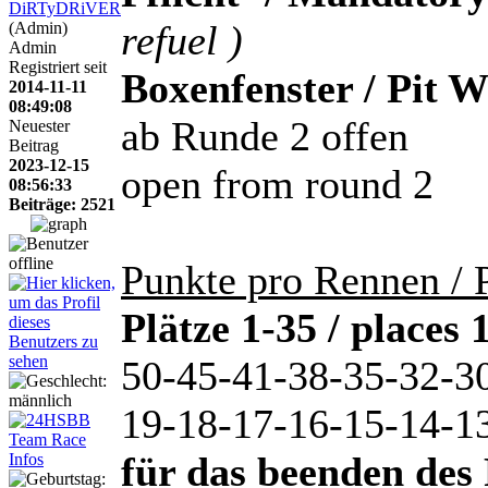
DiRTyDRiVER
refuel )
(Admin)
Admin
Registriert seit
Boxenfenster / Pit 
2014-11-11
08:49:08
ab Runde 2 offen
Neuester
Beitrag
2023-12-15
open from round 2
08:56:33
Beiträge: 2521
Punkte pro Rennen / P
Plätze 1-35 / places 
50-45-41-38-35-32-3
19-18-17-16-15-14-13
für das beenden des 