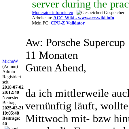
server during the prac
Moderator informieren
Gespeichert
Arbeite an:
ACC Wiki - www.acc-wiki.info
Mein PC:
CPU-Z Validator
Aw: Porsche Supercup 
11 Monaten
MichaW
Guten Abend,
(Admin)
Admin
Registriert
seit
2018-07-02
da ich mittlerweile a
20:12:40
Neuester
vernünftig läuft, woll
Beitrag
2025-03-21
19:05:48
Mittwoch mit- bzw hinte
Beiträge:
46