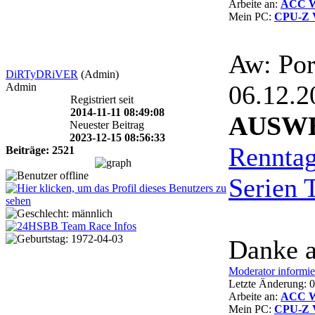
Arbeite an:
ACC Wi
Mein PC:
CPU-Z V
Aw: Por
DiRTyDRiVER
(Admin)
06.12.
Admin
Registriert seit
2014-11-11 08:49:08
AUSW
Neuester Beitrag
2023-12-15 08:56:33
Rennta
Beiträge: 2521
Serien 
Danke a
Moderator informie
Letzte Änderung:
Arbeite an:
ACC Wi
Mein PC:
CPU-Z V