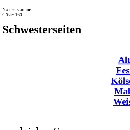
No users online
Gäste: 160
Schwesterseiten
Al
Fes
Köls
Mal
Wei