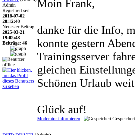
Moin Frank,
Admin
Registriert seit
2018-07-02
20:12:40
danke für die Info, m
Neuester Beitrag
2025-03-21
19:05:48
konnte gestern Abend
Beiträge: 46
Trainingsserver fahr
gleichen Einstellun
Schönen Urlaub wei
Glück auf!
Moderator informieren
Gespeichert
DiRTyDRiVER
(Admin)