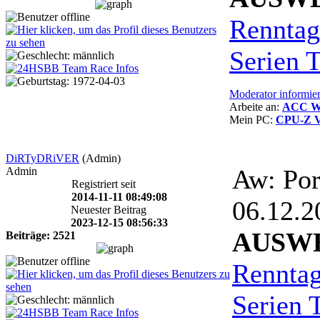
Renntag
Serien T
Moderator informie
Arbeite an:
ACC Wik
Mein PC:
CPU-Z V
DiRTyDRiVER
(Admin)
Aw: Por
Admin
Registriert seit
2014-11-11 08:49:08
06.12.
Neuester Beitrag
2023-12-15 08:56:33
AUSW
Beiträge: 2521
Rennta
Serien 