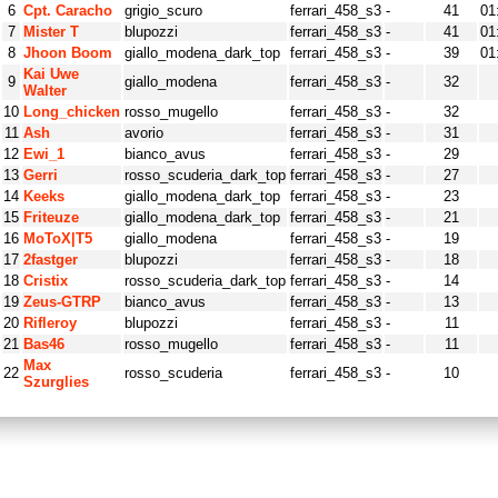
6
Cpt. Caracho
grigio_scuro
ferrari_458_s3
-
41
01
7
Mister T
blupozzi
ferrari_458_s3
-
41
01
8
Jhoon Boom
giallo_modena_dark_top
ferrari_458_s3
-
39
01
Kai Uwe
9
giallo_modena
ferrari_458_s3
-
32
Walter
10
Long_chicken
rosso_mugello
ferrari_458_s3
-
32
11
Ash
avorio
ferrari_458_s3
-
31
12
Ewi_1
bianco_avus
ferrari_458_s3
-
29
13
Gerri
rosso_scuderia_dark_top
ferrari_458_s3
-
27
14
Keeks
giallo_modena_dark_top
ferrari_458_s3
-
23
15
Friteuze
giallo_modena_dark_top
ferrari_458_s3
-
21
16
MoToX|T5
giallo_modena
ferrari_458_s3
-
19
17
2fastger
blupozzi
ferrari_458_s3
-
18
18
Cristix
rosso_scuderia_dark_top
ferrari_458_s3
-
14
19
Zeus-GTRP
bianco_avus
ferrari_458_s3
-
13
20
Rifleroy
blupozzi
ferrari_458_s3
-
11
21
Bas46
rosso_mugello
ferrari_458_s3
-
11
Max
22
rosso_scuderia
ferrari_458_s3
-
10
Szurglies