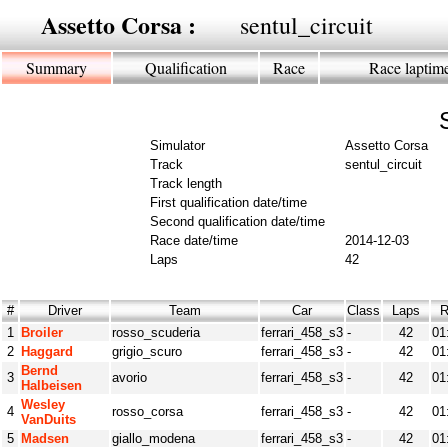
Assetto Corsa :
sentul_circuit
Summary
Qualification
Race
Race laptim
Simulator
Assetto Corsa
Track
sentul_circuit
Track length
First qualification date/time
Second qualification date/time
Race date/time
2014-12-03
Laps
42
#
Driver
Team
Car
Class
Laps
R
1
Broiler
rosso_scuderia
ferrari_458_s3
-
42
01
2
Haggard
grigio_scuro
ferrari_458_s3
-
42
01
Bernd
3
avorio
ferrari_458_s3
-
42
01
Halbeisen
Wesley
4
rosso_corsa
ferrari_458_s3
-
42
01
VanDuits
5
Madsen
giallo_modena
ferrari_458_s3
-
42
01