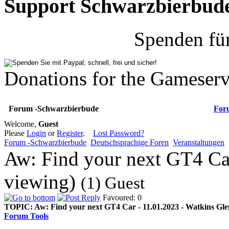
Support Schwarzbierbud
Spenden fü
Donations for the Gameserv
Forum -Schwarzbierbude
For
Welcome,
Guest
Please
Login
or
Register
.
Lost Password?
Forum -Schwarzbierbude
Deutschsprachige Foren
Veranstaltungen
Aw: Find your next GT4 Car
viewing)
(1) Guest
Favoured: 0
TOPIC:
Aw: Find your next GT4 Car - 11.01.2023 - Watkins Gle
Forum Tools