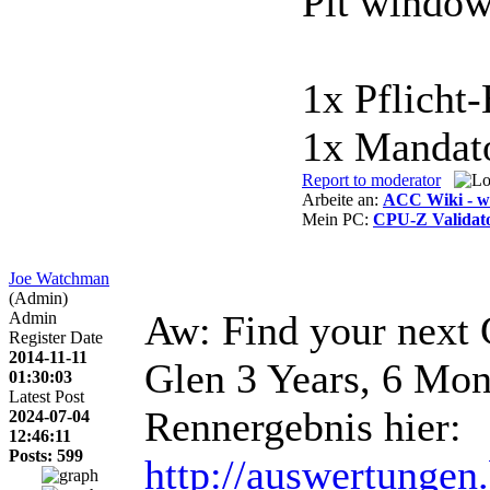
Pit window
1x Pflicht
1x Mandato
Report to moderator
Arbeite an:
ACC Wiki - ww
Mein PC:
CPU-Z Validat
Joe Watchman
(Admin)
Aw: Find your next 
Admin
Register Date
2014-11-11
Glen
3 Years, 6 Mon
01:30:03
Latest Post
Rennergebnis hier:
2024-07-04
12:46:11
Posts: 599
http://auswertunge