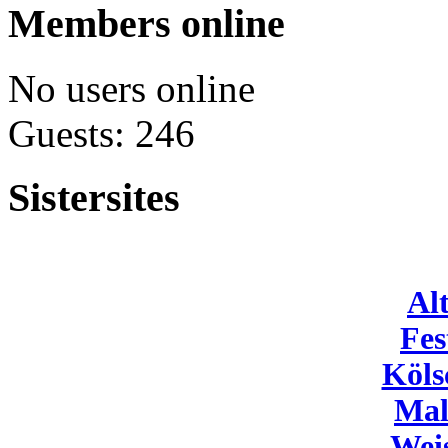
Members online
No users online
Guests: 246
Sistersites
Al
Fes
Köls
Mal
Wei