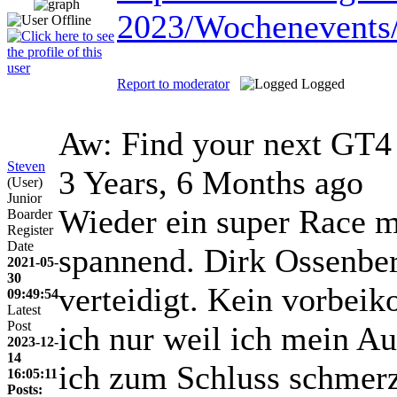
2023/Wochenevents
Report to moderator
Logged
Aw: Find your next GT4 
Steven
3 Years, 6 Months ago
(User)
Junior
Wieder ein super Race m
Boarder
Register
Date
spannend. Dirk Ossenberg
2021-05-
30
verteidigt. Kein vorbei
09:49:54
Latest
Post
ich nur weil ich mein Au
2023-12-
14
ich zum Schluss schmer
16:05:11
Posts: