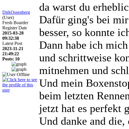
da warst du erheblic
DirkOssenberg
Dafür ging's bei mir
(User)
Fresh Boarder
Register Date
besser, so konnte ic
2015-03-28
09:32:38
Dann habe ich mich 
Latest Post
2023-11-21
21:49:22
und schrittweise ko
Posts: 10
mitnehmen und schli
Und mein Boxenstop
beim letzten Rennen
jetzt hat es perfekt 
Und danke and die, d