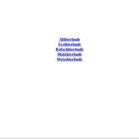
Altbierbude
Festbierbude
Kölschbierbude
Malzbierbude
Weissbierbude