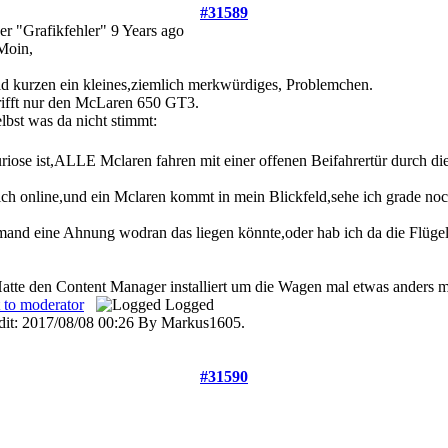
#31589
er "Grafikfehler"
9 Years ago
Moin,
id kurzen ein kleines,ziemlich merkwürdiges, Problemchen.
rifft nur den McLaren 650 GT3.
elbst was da nicht stimmt:
riose ist,ALLE Mclaren fahren mit einer offenen Beifahrertür durch d
ich online,und ein Mclaren kommt in mein Blickfeld,sehe ich grade noch
mand eine Ahnung wodran das liegen könnte,oder hab ich da die Flüge
Hatte den Content Manager installiert um die Wagen mal etwas anders mi
 to moderator
Logged
dit: 2017/08/08 00:26 By Markus1605.
#31590