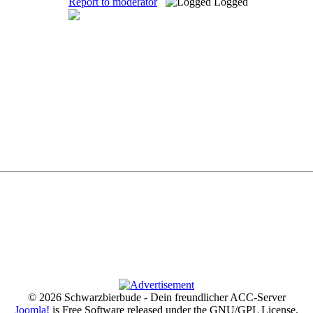
Report to moderator
Logged
© 2026 Schwarzbierbude - Dein freundlicher ACC-Server
Joomla!
is Free Software released under the GNU/GPL License.