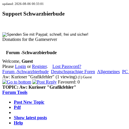
updated: 2026-08-06 00:33:01
Support Schwarzbierbude
Donations for the Gameserver
Forum -Schwarzbierbude
Welcome,
Guest
Please
Login
or
Register
.
Lost Password?
Forum -Schwarzbierbude
Deutschsprachige Foren
Allgemeines
PC 
Aw: Kurioser "Grafikfehler" (1 viewing)
(1) Guest
Favoured: 0
TOPIC:
Aw: Kurioser "Grafikfehler"
Forum Tools
Post New Topic
Pdf
Show latest posts
Help