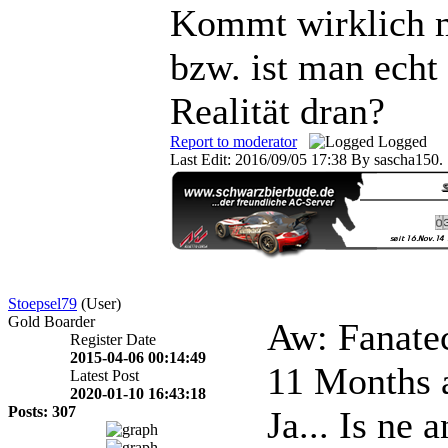
Kommt wirklich m
bzw. ist man echt
Realität dran?
Report to moderator
Logged
Last Edit: 2016/09/05 17:38 By sascha150.
Stoepsel79
(User)
Gold Boarder
Aw: Fanate
Register Date
2015-04-06 00:14:49
11 Months 
Latest Post
2020-01-10 16:43:18
Posts: 307
Ja... Is ne