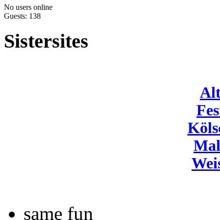
No users online
Guests: 138
Sistersites
Al
Fes
Köls
Mal
Wei
same fun