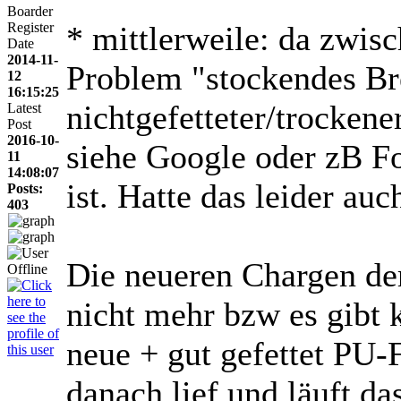
Boarder
Register
* mittlerweile: da zwisc
Date
2014-11-
Problem "stockendes B
12
16:15:25
nichtgefetteter/trocken
Latest
Post
2016-10-
siehe Google oder zB F
11
14:08:07
ist. Hatte das leider auc
Posts:
403
Die neueren Chargen de
nicht mehr bzw es gibt 
neue + gut gefettet PU-
danach lief und läuft da