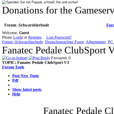
Donations for the Gameserv
Forum -Schwarzbierbude
For
Welcome,
Guest
Please
Login
or
Register
.
Lost Password?
Forum -Schwarzbierbude
Deutschsprachige Foren
Allgemeines
PC 
Fanatec Pedale ClubSport 
Favoured: 0
TOPIC:
Fanatec Pedale ClubSport V3
Forum Tools
Post New Topic
Pdf
Show latest posts
Help
Fanatec Pedale C