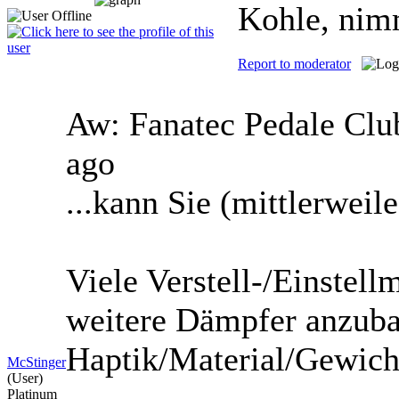
Kohle, nim
Report to moderator
Aw: Fanatec Pedale Cl
ago
...kann Sie (mittlerwei
Viele Verstell-/Einstel
weitere Dämpfer anzuba
Haptik/Material/Gewicht
McStinger
(User)
Platinum