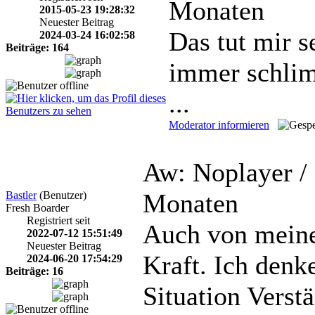
Monaten
2015-05-23 19:28:32
Neuester Beitrag
Das tut mir se
2024-03-24 16:02:58
Beiträge: 164
immer schlim
...
Moderator informieren
Aw: Noplayer /
Monaten
Bastler
(Benutzer)
Fresh Boarder
Registriert seit
Auch von meiner
2022-07-12 15:51:49
Neuester Beitrag
Kraft. Ich denke
2024-06-20 17:54:29
Beiträge: 16
Situation Verst