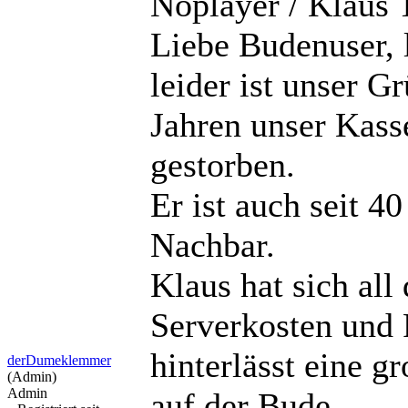
Noplayer / Klaus
Liebe Budenuser, 
leider ist unser G
Jahren unser Kass
gestorben.
Er ist auch seit 4
Nachbar.
Klaus hat sich all
Serverkosten und
hinterlässt eine 
derDumeklemmer
(Admin)
Admin
auf der Bude.