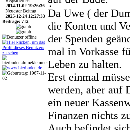
Registriert seit
2014-11-02 19:26:36
Da Uwe ( der Dum
Neuester Beitrag
2025-12-24 12:27:33
Beiträge: 712
die Konten und Ver
der Spenden geänd
mal in Vorkasse f
Leben zu halten.
Erst einmal müsse
werden, aber auf 
ein neuer Kassenw
Finanzen nichts z
Auch befindet sic