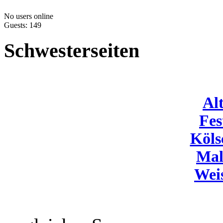
No users online
Guests: 149
Schwesterseiten
Al
Fes
Köls
Mal
Wei