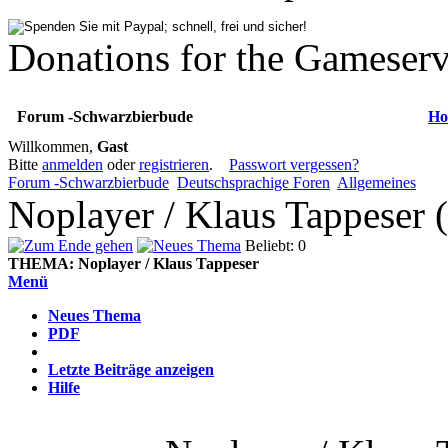
Donations for the Gameserv
Forum -Schwarzbierbude
Ho
Willkommen,
Gast
Bitte
anmelden
oder
registrieren
.
Passwort vergessen?
Forum -Schwarzbierbude
Deutschsprachige Foren
Allgemeines
Noplayer / Klaus Tappeser 
Beliebt: 0
THEMA:
Noplayer / Klaus Tappeser
Menü
Neues Thema
PDF
Letzte Beiträge anzeigen
Hilfe