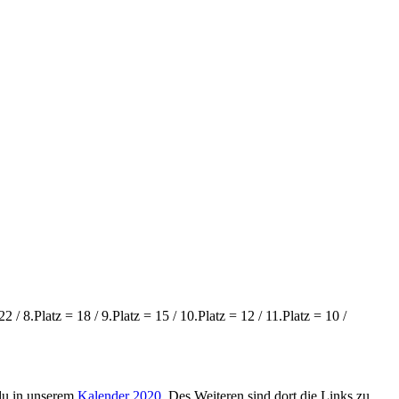
22 / 8.Platz = 18 / 9.Platz = 15 / 10.Platz = 12 / 11.Platz = 10 /
 du in unserem
Kalender 2020
. Des Weiteren sind dort die Links zu