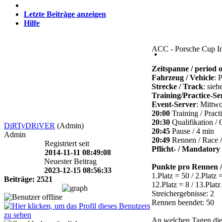
Letzte Beiträge anzeigen
Hilfe
ACC - Porsche Cup In
Zeitspanne / period o
Fahrzeug / Vehicle
: 
Strecke / Track
: sie
Training/Practice-Se
Event-Server
: Mittw
20:00
Training / Pract
20:30
Qualifikation / 
DiRTyDRiVER
(Admin)
20:45
Pause / 4 min
Admin
20:49
Rennen / Race /
Registriert seit
Pflicht- / Mandatory 
2014-11-11 08:49:08
Neuester Beitrag
Punkte pro Rennen /
2023-12-15 08:56:33
1.Platz = 50 / 2.Platz =
Beiträge: 2521
12.Platz = 8 / 13.Platz
Streichergebnisse: 2
Rennen beendet: 50
An welchen Tagen die 