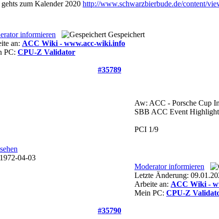
 gehts zum Kalender 2020
http://www.schwarzbierbude.de/content/vie
rator informieren
Gespeichert
ite an:
ACC Wiki - www.acc-wiki.info
n PC:
CPU-Z Validator
#35789
Aw: ACC - Porsche Cup In
SBB ACC Event Highlight
PCI 1/9
Moderator informieren
Letzte Änderung: 09.01.
Arbeite an:
ACC Wiki - ww
Mein PC:
CPU-Z Validat
#35790