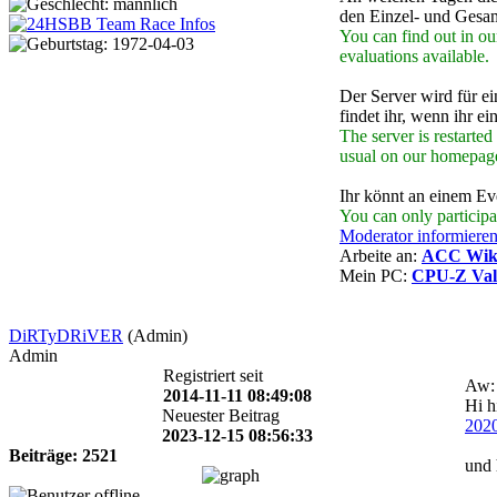
den Einzel- und Gesa
You can find out in o
evaluations available.
Der Server wird für e
findet ihr, wenn ihr e
The server is restarte
usual on our homepage,
Ihr könnt an einem Eve
You can only participat
Moderator informiere
Arbeite an:
ACC Wiki 
Mein PC:
CPU-Z Val
DiRTyDRiVER
(Admin)
Admin
Registriert seit
Aw: 
2014-11-11 08:49:08
Hi h
Neuester Beitrag
202
2023-12-15 08:56:33
Beiträge: 2521
und 