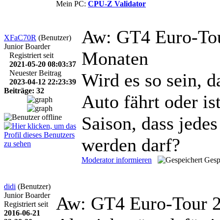
Mein PC:
CPU-Z Validator
Aw: GT4 Euro-To
XFaC70R
(Benutzer)
Junior Boarder
Monaten
Registriert seit
2021-05-20 08:03:37
Neuester Beitrag
Wird es so sein, 
2023-04-12 22:23:39
Beiträge: 32
Auto fährt oder is
Saison, dass jede
werden darf?
Moderator informieren
Gesp
didi
(Benutzer)
Junior Boarder
Aw: GT4 Euro-Tour 
Registriert seit
2016-06-21