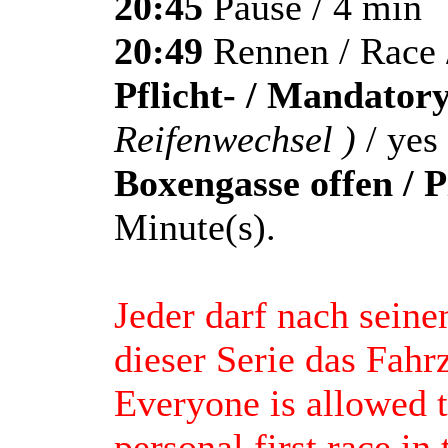
20:45
Pause / 4 min
20:49
Rennen / Race 
Pflicht- / Mandatory
Reifenwechsel )
/ yes
Boxengasse offen / P
Minute(s).
Jeder darf nach sein
dieser Serie das Fahr
Everyone is allowed t
personal first race in 