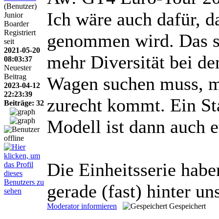
(Benutzer)
Ich wäre auch dafür, d
Junior
Boarder
Registriert
genommen wird. Das so
seit
2021-05-20
mehr Diversität bei d
08:03:37
Neuester
Beitrag
Wagen suchen muss, m
2023-04-12
22:23:39
zurecht kommt. Ein St
Beiträge: 32
Modell ist dann auch e
Die Einheitsserie hab
gerade (fast) hinter u
Moderator informieren
Gespeichert