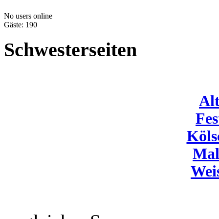
No users online
Gäste: 190
Schwesterseiten
Al
Fes
Köls
Mal
Wei