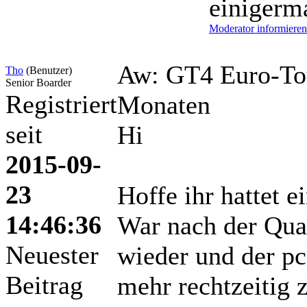
einigerm
Moderator informieren
Aw: GT4 Euro-To
Tho
(Benutzer)
Senior Boarder
Registriert
Monaten
seit
Hi
2015-09-
23
Hoffe ihr hattet 
14:46:36
War nach der Qu
Neuester
wieder und der pc
Beitrag
mehr rechtzeitig 