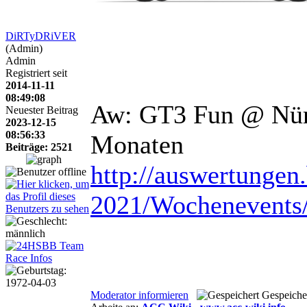
DiRTyDRiVER
(Admin)
Admin
Registriert seit
2014-11-11
08:49:08
Aw: GT3 Fun @ Nür
Neuester Beitrag
2023-12-15
08:56:33
Monaten
Beiträge: 2521
http://auswertunge
2021/Wochenevents
Moderator informieren
Gespeiche