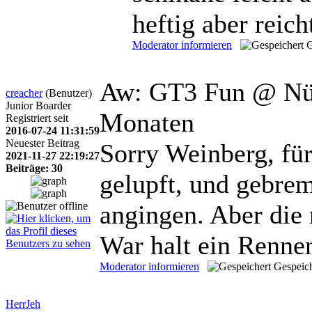
heftig aber reicht
Moderator informieren
G
Aw: GT3 Fun @ Nü
creacher
(Benutzer)
Junior Boarder
Monaten
Registriert seit
2016-07-24 11:31:59
Neuester Beitrag
Sorry Weinberg, für
2021-11-27 22:19:27
Beiträge: 30
gelupft, und gebrem
angingen. Aber die
War halt ein Renne
Moderator informieren
Gespeich
HerrJeh