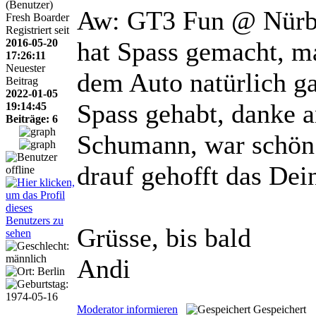
(Benutzer)
Aw: GT3 Fun @ Nürb
Fresh Boarder
Registriert seit
2016-05-20
hat Spass gemacht, m
17:26:11
Neuester
dem Auto natürlich ga
Beitrag
2022-01-05
Spass gehabt, danke 
19:14:45
Beiträge: 6
Schumann, war schön e
drauf gehofft das Dei
Grüsse, bis bald
Andi
Moderator informieren
Gespeichert