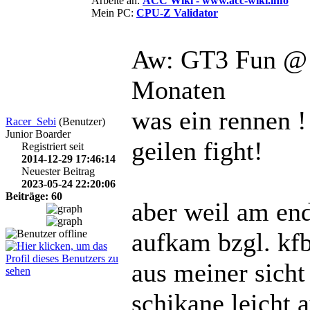
Arbeite an:
ACC Wiki - www.acc-wiki.info
Mein PC:
CPU-Z Validator
Aw: GT3 Fun @
Monaten
was ein rennen 
Racer_Sebi
(Benutzer)
Junior Boarder
geilen fight!
Registriert seit
2014-12-29 17:46:14
Neuester Beitrag
2023-05-24 22:20:06
Beiträge: 60
aber weil am end
aufkam bzgl. kfb
aus meiner sicht 
schikane leicht a