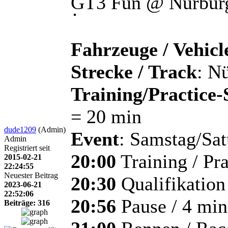
GT3 Fun @ Nürbur
Fahrzeuge / Vehicl
Strecke / Track
: N
Training/Practice
= 20 min
dude1209
(Admin)
Event
: Samstag/Sa
Admin
Registriert seit
20:00
Training / Pra
2015-02-21
22:24:55
Neuester Beitrag
20:30
Qualifikation
2023-06-21
22:52:06
20:56
Pause / 4 min
Beiträge: 316