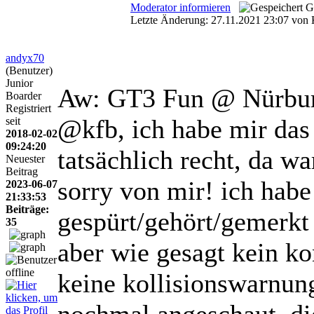
Moderator informieren
G
Letzte Änderung: 27.11.2021 23:07 von 
andyx70
(Benutzer)
Junior
Aw: GT3 Fun @ Nürbu
Boarder
Registriert
@kfb, ich habe mir das
seit
2018-02-02
09:24:20
tatsächlich recht, da w
Neuester
Beitrag
sorry von mir! ich habe
2023-06-07
21:33:53
Beiträge:
gespürt/gehört/gemerkt 
35
aber wie gesagt kein ko
keine kollisionswarnu