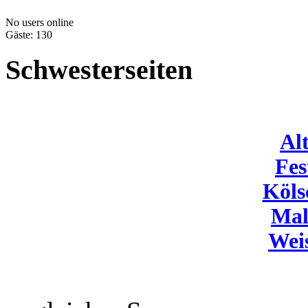
No users online
Gäste: 130
Schwesterseiten
Al
Fes
Köls
Mal
Wei