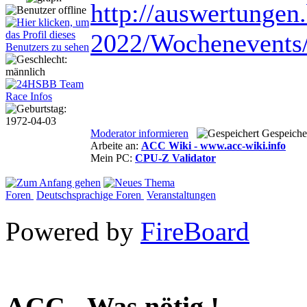
http://auswertunge
2022/Wochenevents
Moderator informieren
Gespeiche
Arbeite an:
ACC Wiki - www.acc-wiki.info
Mein PC:
CPU-Z Validator
Foren
Deutschsprachige Foren
Veranstaltungen
Powered by
FireBoard
ACC - Was nötig !