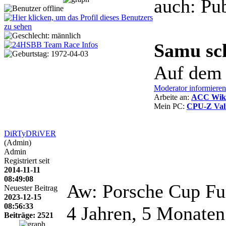
auch: Pub
Samu sc
Auf dem 
Moderator informieren
Arbeite an:
ACC Wiki 
Mein PC:
CPU-Z Val
DiRTyDRiVER
(Admin)
Admin
Registriert seit
2014-11-11
08:49:08
Aw: Porsche Cup Fu
Neuester Beitrag
2023-12-15
08:56:33
4 Jahren, 5 Monaten
Beiträge: 2521