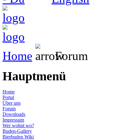
Home
Forum
Hauptmenü
Home
Portal
Über uns
Forum
Downloads
Impressum
Wer wohnt wo?
Buden-Gallery
Bierbuden Wiki