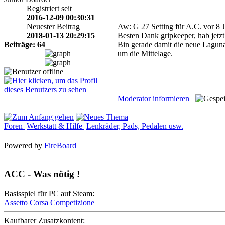
Registriert seit
2016-12-09 00:30:31
Neuester Beitrag
Aw: G 27 Setting für A.C.
vor 8 
2018-01-13 20:29:15
Besten Dank gripkeeper, hab jetzt
Beiträge: 64
Bin gerade damit die neue Laguna
um die Mittelage.
Moderator informieren
Foren
Werkstatt & Hilfe
Lenkräder, Pads, Pedalen usw.
Powered by
FireBoard
ACC - Was nötig !
Basisspiel für PC auf Steam:
Assetto Corsa Competizione
Kaufbarer Zusatzkontent: