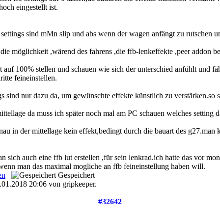
och eingestellt ist.
n settings sind mMn slip und abs wenn der wagen anfängt zu rutschen u
s die möglichkeit ,wärend des fahrens ,die ffb-lenkeffekte ,peer addon 
kt auf 100% stellen und schauen wie sich der unterschied anfühlt und fä
itte feineinstellen.
ngs sind nur dazu da, um gewünschte effekte künstlich zu verstärken.so 
mittellage da muss ich später noch mal am PC schauen welches setting d
enau in der mittellage kein effekt,bedingt durch die bauart des g27.man 
 sich auch eine ffb lut erstellen ,für sein lenkrad.ich hatte das vor m
wenn man das maximal mogliche an ffb feineinstellung haben will.
en
Gespeichert
.01.2018 20:06 von gripkeeper.
#32642