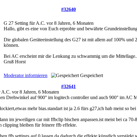
#32640
G 27 Setting für A.C.
vor 8 Jahren, 6 Monaten
Hallo, gibt es eine von Euch erprobte und bewährte Grundeinstellun
Die globalen Geräteeinstellung des G27 ist mit allem auf 100% und 
können.
Bei AC erscheint mir die Lenkung zu schwammig um die Mittellage..
Gruß Horst
Moderator informieren
Gespeichert
#32641
r A.C.
vor 8 Jahren, 6 Monaten
den Drehwinkel auf 900° im logitech controller und auch 900° im AC
ockiert,etwas mehr bias.standart ist ja 2.6 fürs g27,ich hab meist so b
dann im jeweiligen car mit ffbclip bischen anpassen.ist meist bei ca 70
clipping bleiben für feinere ffb effekte.
ichen ffb settings auf 0 lassen,da dadurch die effekte künstlich verstär