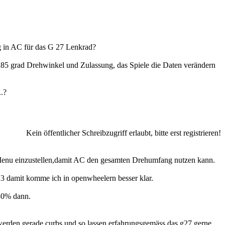
g in AC für das G 27 Lenkrad?
285 grad Drehwinkel und Zulassung, das Spiele die Daten verändern
.?
Kein öffentlicher Schreibzugriff erlaubt, bitte erst registrieren!
 Menu einzustellen,damit AC den gesamten Drehumfang nutzen kann.
ei 3 damit komme ich in openwheelern besser klar.
-80% dann.
kt werden.gerade curbs und so lassen erfahrungsgemäss das g27 gerne