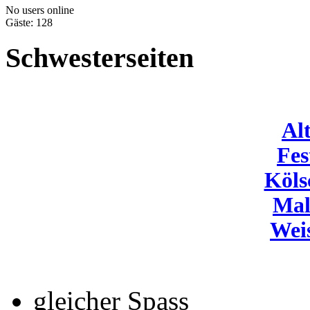
No users online
Gäste: 128
Schwesterseiten
Al
Fes
Köls
Mal
Wei
gleicher Spass