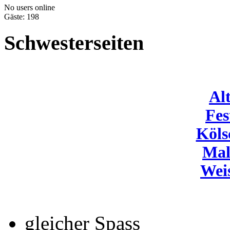
No users online
Gäste: 198
Schwesterseiten
Al
Fes
Köls
Mal
Wei
gleicher Spass