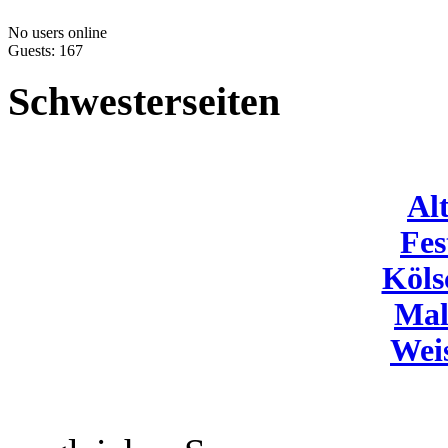
No users online
Guests: 167
Schwesterseiten
Al
Fes
Köls
Mal
Wei