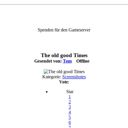
Spenden für den Gameserver
The old good Times
Gesendet von:
Tom
Offline
Kategorie:
Screenshotes
Vote
:
Star
1
2
3
4
5
6
7