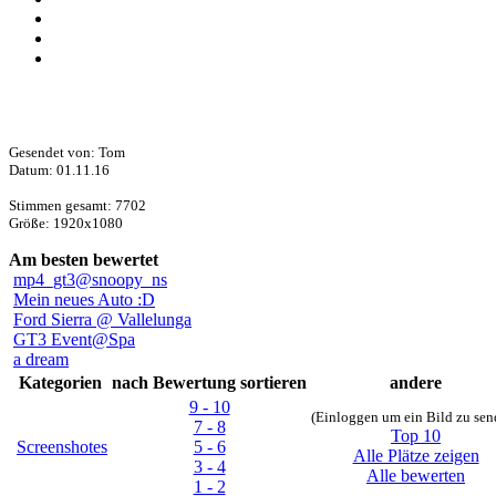
Gesendet von: Tom
Datum: 01.11.16
Stimmen gesamt: 7702
Größe: 1920x1080
Am besten bewertet
mp4_gt3@snoopy_ns
Mein neues Auto :D
Ford Sierra @ Vallelunga
GT3 Event@Spa
a dream
Kategorien
nach Bewertung sortieren
andere
9 - 10
(Einloggen um ein Bild zu sen
7 - 8
Top 10
Screenshotes
5 - 6
Alle Plätze zeigen
3 - 4
Alle bewerten
1 - 2