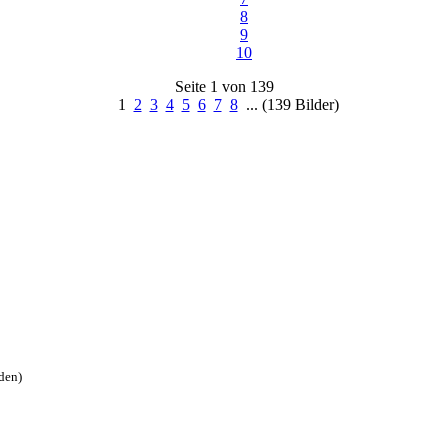
8
9
10
Seite 1 von 139
1
2
3
4
5
6
7
8
... (139 Bilder)
den)