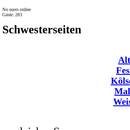
No users online
Gäste: 283
Schwesterseiten
Al
Fes
Köls
Mal
Wei