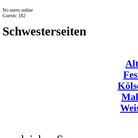
No users online
Guests: 182
Schwesterseiten
Al
Fes
Köls
Mal
Wei