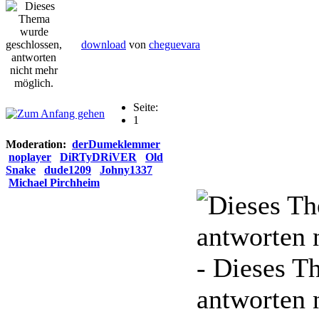
download
von
cheguevara
Seite:
1
Moderation:
derDumeklemmer
noplayer
DiRTyDRiVER
Old
Snake
dude1209
Johny1337
Michael Pirchheim
- Dieses T
antworten 