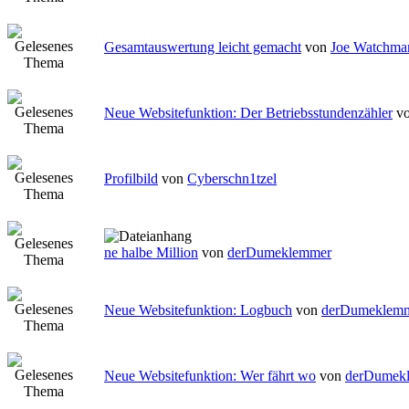
Gesamtauswertung leicht gemacht
von
Joe Watchma
Neue Websitefunktion: Der Betriebsstundenzähler
v
Profilbild
von
Cyberschn1tzel
ne halbe Million
von
derDumeklemmer
Neue Websitefunktion: Logbuch
von
derDumeklem
Neue Websitefunktion: Wer fährt wo
von
derDumek