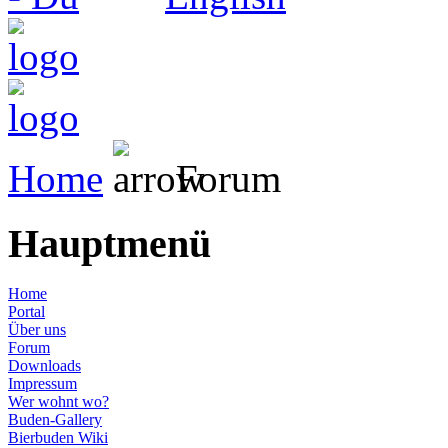
Home
Forum
Hauptmenü
Home
Portal
Über uns
Forum
Downloads
Impressum
Wer wohnt wo?
Buden-Gallery
Bierbuden Wiki