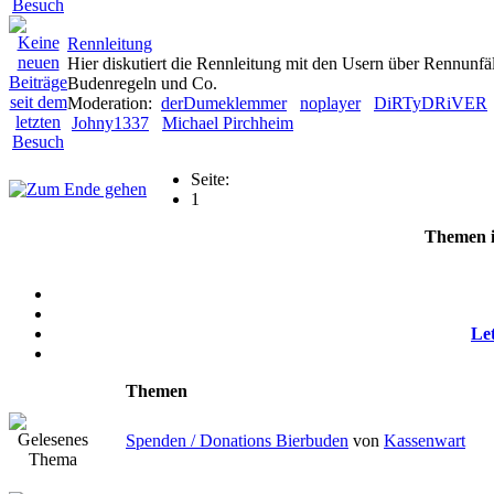
Rennleitung
Hier diskutiert die Rennleitung mit den Usern über Rennunfäl
Budenregeln und Co.
Moderation:
derDumeklemmer
noplayer
DiRTyDRiVER
Johny1337
Michael Pirchheim
Seite:
1
Themen 
Let
Themen
Spenden / Donations Bierbuden
von
Kassenwart