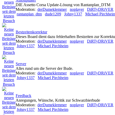
Autoupdater
DIE Assetto Corsa Update-Lösung von Rantanplan_DTM
Moderation:
derDumeklemmer
noplayer
DiRTyDRiVER
rantanplan_dtm
dude1209
Johny1337
Michael Pirchhei
Bestzeitenkorrektur
Dieses Board dient dazu fehlerhaften Bestzeiten zur Korrekt
Moderation:
derDumeklemmer
noplayer
DiRTyDRiVER
Johny1337
Michael Pirchheim
Server
Alles rund um die Server der Bude.
Moderation:
derDumeklemmer
noplayer
DiRTyDRiVER
Johny1337
Michael Pirchheim
Feedback
Anregungen, Wünsche, Kritik zur Schwarzbierbude
Moderation:
derDumeklemmer
noplayer
DiRTyDRiVER
Johny1337
Michael Pirchheim