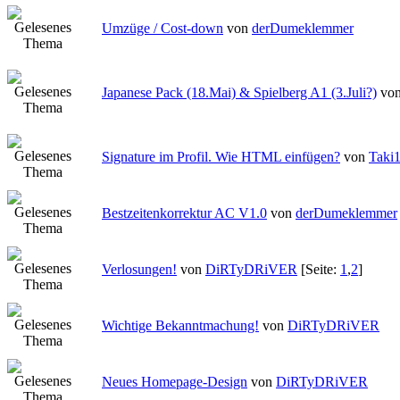
Umzüge / Cost-down
von
derDumeklemmer
Japanese Pack (18.Mai) & Spielberg A1 (3.Juli?)
vo
Signature im Profil. Wie HTML einfügen?
von
Taki
Bestzeitenkorrektur AC V1.0
von
derDumeklemmer
Verlosungen!
von
DiRTyDRiVER
[Seite:
1
,
2
]
Wichtige Bekanntmachung!
von
DiRTyDRiVER
Neues Homepage-Design
von
DiRTyDRiVER