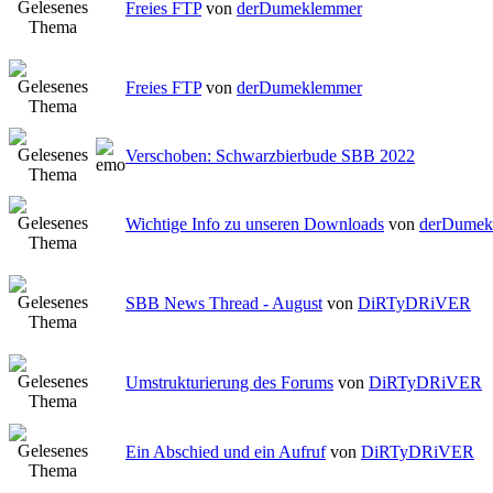
Freies FTP
von
derDumeklemmer
Freies FTP
von
derDumeklemmer
Verschoben: Schwarzbierbude SBB 2022
Wichtige Info zu unseren Downloads
von
derDumek
SBB News Thread - August
von
DiRTyDRiVER
Umstrukturierung des Forums
von
DiRTyDRiVER
Ein Abschied und ein Aufruf
von
DiRTyDRiVER