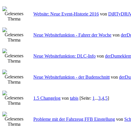
Website: Neue Event-Historie 2016
von
DiRTyDRi
Neue Websitefunktion - Fahrer der Woche
von
derD
Neue Websitefunktion: DLC-Info
von
derDumekle
Neue Websitefunktion - der Budenschnitt
von
derDu
1.5 Changelog
von
tabis
[Seite:
1
...
3
,
4
,
5
]
Probleme mit der Fahrzeug FFB Einstellung
von
Sch