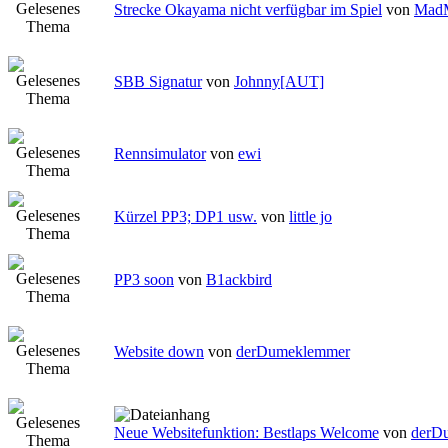
Strecke Okayama nicht verfügbar im Spiel
von
MadM
SBB Signatur
von
Johnny[AUT]
Rennsimulator
von
ewi
Kürzel PP3; DP1 usw.
von
little jo
PP3 soon
von
B1ackbird
Website down
von
derDumeklemmer
Neue Websitefunktion: Bestlaps Welcome
von
derD