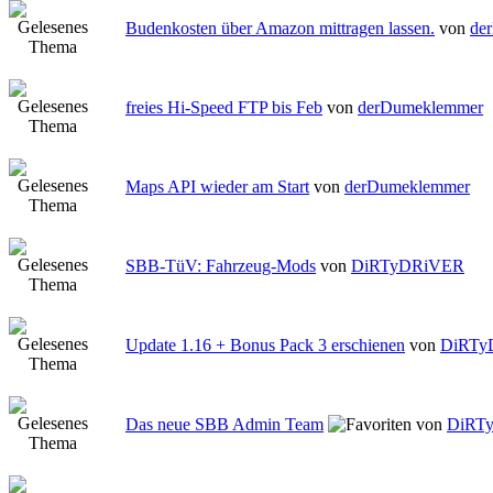
Budenkosten über Amazon mittragen lassen.
von
de
freies Hi-Speed FTP bis Feb
von
derDumeklemmer
Maps API wieder am Start
von
derDumeklemmer
SBB-TüV: Fahrzeug-Mods
von
DiRTyDRiVER
Update 1.16 + Bonus Pack 3 erschienen
von
DiRTy
Das neue SBB Admin Team
von
DiRT