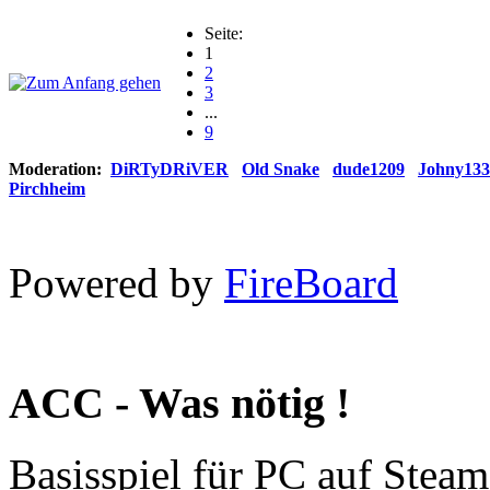
Seite:
1
2
3
...
9
Moderation:
DiRTyDRiVER
Old Snake
dude1209
Johny133
Pirchheim
Powered by
FireBoard
ACC - Was nötig !
Basisspiel für PC auf Steam