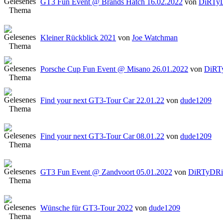
GT3 Fun Event @ Brands Hatch 16.02.2022
von
DiRTy
Kleiner Rückblick 2021
von
Joe Watchman
Porsche Cup Fun Event @ Misano 26.01.2022
von
DiRT
Find your next GT3-Tour Car 22.01.22
von
dude1209
Find your next GT3-Tour Car 08.01.22
von
dude1209
GT3 Fun Event @ Zandvoort 05.01.2022
von
DiRTyDR
Wünsche für GT3-Tour 2022
von
dude1209