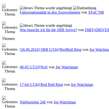
Fahrernationalität in den Auswertungen
von
XFaC70R
Was brauche ich für die SBB Server?
von
DiRTyDRiVE
Themen
[26.06.2024] SBB GT4@RedBull Ring
von
Joe Watchm
08-05 GT2@NoS
von
Joe Watchman
17-04 GT4@Red Bull Ring
von
Joe Watchman
Nürburgring 24h
von
Joe Watchman