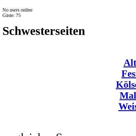
No users online
Gäste: 75
Schwesterseiten
Al
Fes
Köls
Mal
Wei