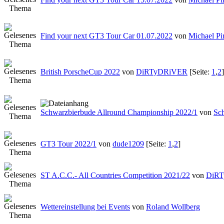
Find your next GT3 Tour Car 01.07.2022
von
Michael Pi
British PorscheCup 2022
von
DiRTyDRiVER
[Seite:
1
,
2
]
Schwarzbierbude Allround Championship 2022/1
von
Sc
GT3 Tour 2022/1
von
dude1209
[Seite:
1
,
2
]
ST A.C.C.- All Countries Competition 2021/22
von
DiR
Wettereinstellung bei Events
von
Roland Wollberg