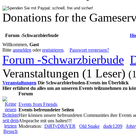
Donations for the Gameserv
Forum -Schwarzbierbude
Ho
Willkommen,
Gast
Bitte
anmelden
oder
registrieren
.
Passwort vergessen?
Forum -Schwarzbierbude
D
Veranstaltungen (1 Leser)
(
Veranstaltungen
Die Schwarzbierbuden-Events im Überblick
Hier erfährst du alles um an unseren Events teilzunehmen zu kö
Forum
Events from Friends
Events befreundeter Seiten
Hier können unsere befreundeten Communities ihre Events a
Absprache mit uns halten!!!
Moderation:
DiRTyDRiVER
Old Snake
dude1209
John