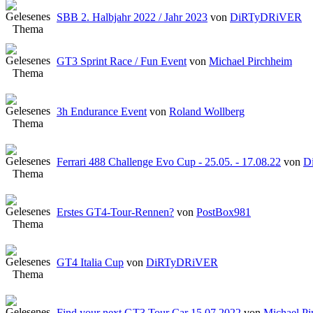
SBB 2. Halbjahr 2022 / Jahr 2023
von
DiRTyDRiVER
GT3 Sprint Race / Fun Event
von
Michael Pirchheim
3h Endurance Event
von
Roland Wollberg
Ferrari 488 Challenge Evo Cup - 25.05. - 17.08.22
von
D
Erstes GT4-Tour-Rennen?
von
PostBox981
GT4 Italia Cup
von
DiRTyDRiVER
Find your next GT3 Tour Car 15.07.2022
von
Michael Pi