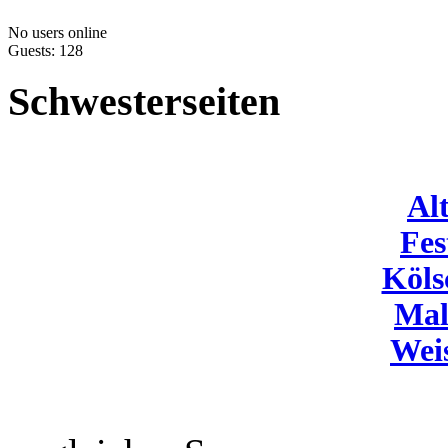
No users online
Guests: 128
Schwesterseiten
Al
Fes
Köls
Mal
Wei