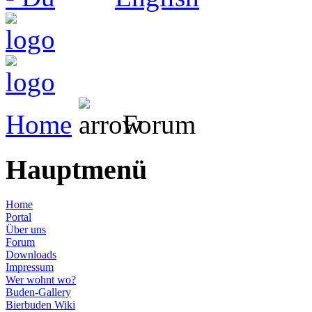
Home
Forum
Hauptmenü
Home
Portal
Über uns
Forum
Downloads
Impressum
Wer wohnt wo?
Buden-Gallery
Bierbuden Wiki