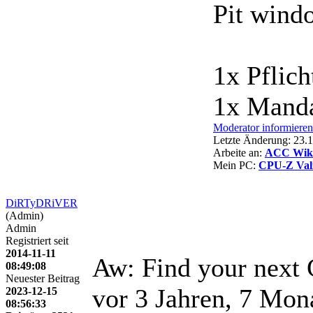
Pit wind
1x Pflic
1x Manda
Moderator informieren
Letzte Änderung: 23
Arbeite an:
ACC Wiki 
Mein PC:
CPU-Z Val
DiRTyDRiVER
(Admin)
Admin
Registriert seit
2014-11-11
Aw: Find your next 
08:49:08
Neuester Beitrag
vor 3 Jahren, 7 Mon
2023-12-15
08:56:33