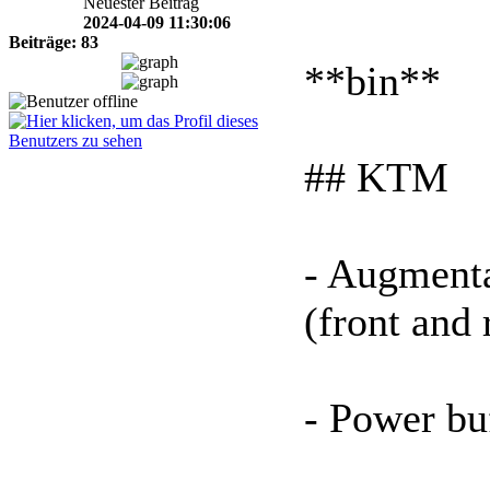
Neuester Beitrag
2024-04-09 11:30:06
Beiträge: 83
**bin**
## KTM
- Augmenta
(front and 
- Power b