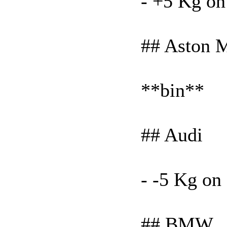
- +5 Kg on
## Aston M
**bin**
## Audi
- -5 Kg on
## BMW