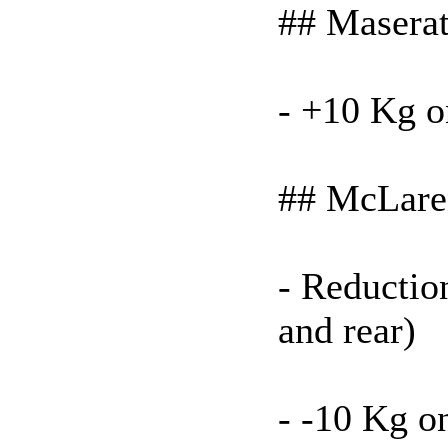
## Maserat
- +10 Kg 
## McLare
- Reductio
and rear)
- -10 Kg o