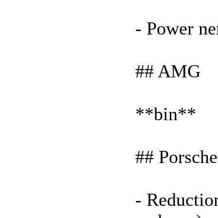
- Power n
## AMG
**bin**
## Porsche
- Reductio