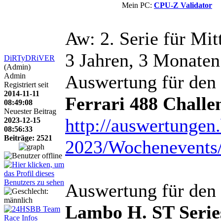
Mein PC:
CPU-Z Validator
Aw: 2. Serie für Mi
3 Jahren, 3 Monaten
DiRTyDRiVER
(Admin)
Admin
Auswertung für den
Registriert seit
2014-11-11
Ferrari 488 Chall
08:49:08
Neuester Beitrag
http://auswertunge
2023-12-15
08:56:33
Beiträge: 2521
2023/Wochenevents
Auswertung für den
Lambo H. ST Serie