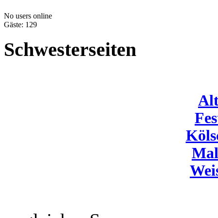
No users online
Gäste: 129
Schwesterseiten
Al
Fes
Köls
Mal
Wei