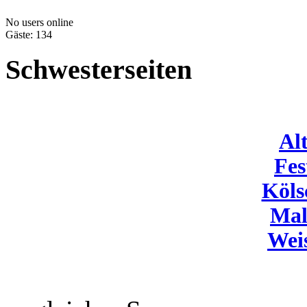
No users online
Gäste: 134
Schwesterseiten
Al
Fes
Köls
Mal
Wei