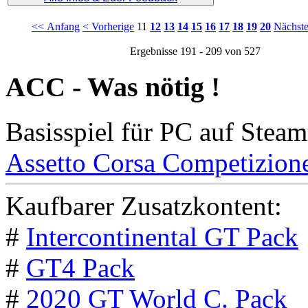
<< Anfang
< Vorherige
11
12
13
14
15
16
17
18
19
20
Nächste
Ergebnisse 191 - 209 von 527
ACC - Was nötig !
Basisspiel für PC auf Steam
Assetto Corsa Competizion
Kaufbarer Zusatzkontent:
#
Intercontinental GT Pack
#
GT4 Pack
#
2020 GT World C. Pack