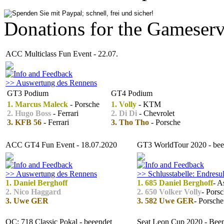
Donations for the Gameserv
ACC Multiclass Fun Event - 22.07.
>> Auswertung des Rennens
GT3 Podium
GT4 Podium
1. Marcus Maleck
- Porsche
1. Volly
- KTM
2. Hugo Boss
- Ferrari
2. Di Di
- Chevrolet
3. KFB 56
- Ferrari
3. Tho Tho
- Porsche
ACC GT4 Fun Event - 18.07.2020
GT3 WorldTour 2020 - bee
>> Auswertung des Rennens
>> Schlusstabelle: Endresul
1. Daniel Berghoff
1. 685 Daniel Berghoff
- A
2. Nico Haggard
2. 650 Volker Volly
- Pors
3. Uwe GER
3. 582 Uwe GER
- Porsche
OC: 718 Classic Pokal - beeendet
Seat Leon Cup 2020 - Bee