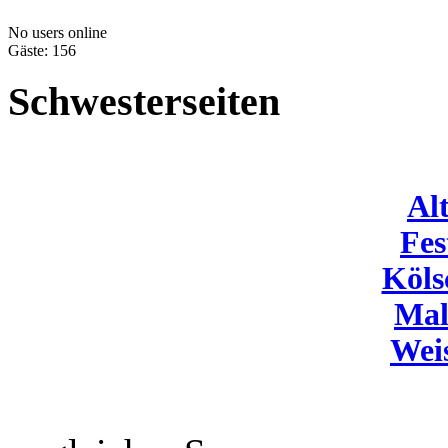
No users online
Gäste: 156
Schwesterseiten
Al
Fes
Köls
Mal
Wei