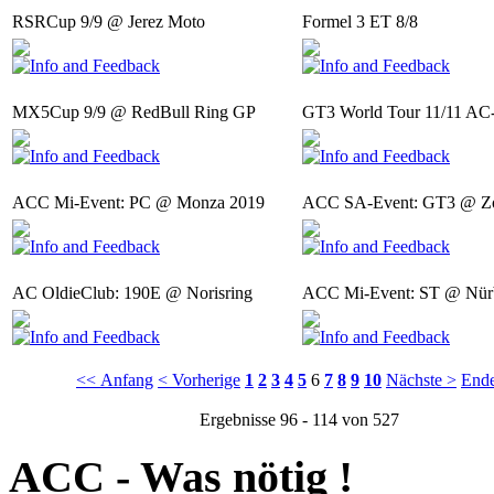
RSRCup 9/9 @ Jerez Moto
Formel 3 ET 8/8
MX5Cup 9/9 @ RedBull Ring GP
GT3 World Tour 11/11 AC-
ACC Mi-Event: PC @ Monza 2019
ACC SA-Event: GT3 @ Zo
AC OldieClub: 190E @ Norisring
ACC Mi-Event: ST @ Nür
<< Anfang
< Vorherige
1
2
3
4
5
6
7
8
9
10
Nächste >
End
Ergebnisse 96 - 114 von 527
ACC - Was nötig !