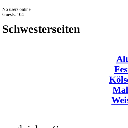
No users online
Guests: 104
Schwesterseiten
Al
Fes
Köls
Mal
Wei