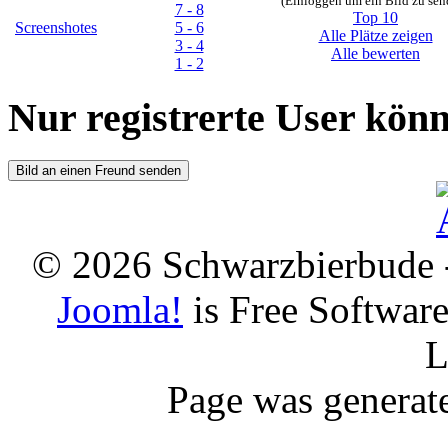
(Einloggen um ein Bild zu sen
7 - 8
Top 10
Screenshotes
5 - 6
Alle Plätze zeigen
3 - 4
Alle bewerten
1 - 2
Nur registrerte User kö
© 2026 Schwarzbierbude -
Joomla!
is Free Softwar
L
Page was generat