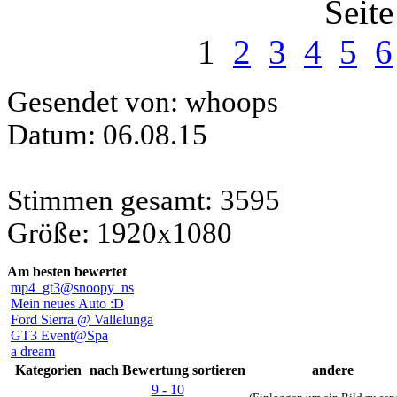
Seit
1
2
3
4
5
6
Gesendet von: whoops
Datum: 06.08.15
Stimmen gesamt: 3595
Größe: 1920x1080
Am besten bewertet
mp4_gt3@snoopy_ns
Mein neues Auto :D
Ford Sierra @ Vallelunga
GT3 Event@Spa
a dream
Kategorien
nach Bewertung sortieren
andere
9 - 10