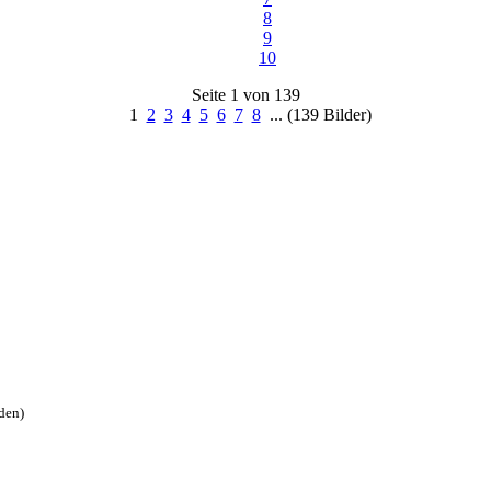
8
9
10
Seite 1 von 139
1
2
3
4
5
6
7
8
... (139 Bilder)
den)