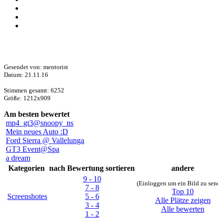
Gesendet von: mentorist
Datum: 21.11.16
Stimmen gesamt: 6252
Größe: 1212x909
Am besten bewertet
mp4_gt3@snoopy_ns
Mein neues Auto :D
Ford Sierra @ Vallelunga
GT3 Event@Spa
a dream
Kategorien
nach Bewertung sortieren
andere
9 - 10
(Einloggen um ein Bild zu sen
7 - 8
Top 10
Screenshotes
5 - 6
Alle Plätze zeigen
3 - 4
Alle bewerten
1 - 2