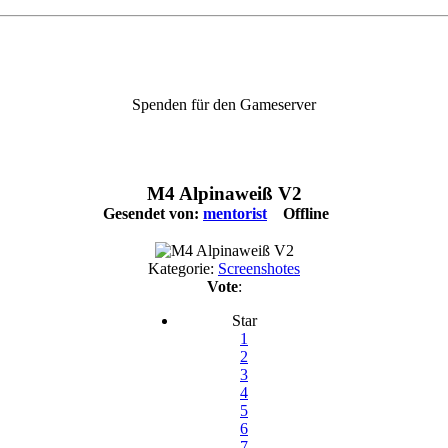
Spenden für den Gameserver
M4 Alpinaweiß V2
Gesendet von:
mentorist
Offline
Kategorie:
Screenshotes
Vote
:
Star
1
2
3
4
5
6
7