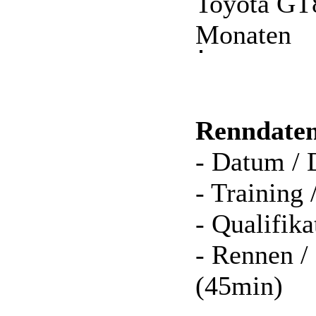
Toyota G
Monaten
Renndaten
- Datum / 
- Training 
- Qualifika
- Rennen /
(45min)