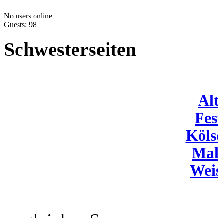
No users online
Guests: 98
Schwesterseiten
Al
Fes
Köls
Mal
Wei