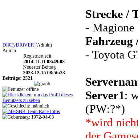
Strecke / 
- Magione
Fahrzeug 
DiRTyDRiVER
(Admin)
Admin
- Toyota 
Registriert seit
2014-11-11 08:49:08
Neuester Beitrag
2023-12-15 08:56:33
Servernam
Beiträge: 2521
Server1
: 
(PW:?*)
*wird nich
der Gamese