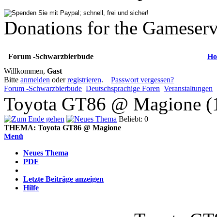
Donations for the Gameserv
Forum -Schwarzbierbude
Ho
Willkommen,
Gast
Bitte
anmelden
oder
registrieren
.
Passwort vergessen?
Forum -Schwarzbierbude
Deutschsprachige Foren
Veranstaltungen
Toyota GT86 @ Magione (
Beliebt: 0
THEMA:
Toyota GT86 @ Magione
Menü
Neues Thema
PDF
Letzte Beiträge anzeigen
Hilfe