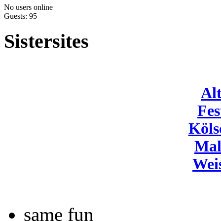
No users online
Guests: 95
Sistersites
Al
Fes
Köls
Mal
Wei
same fun