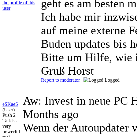
geht es am besten m
Ich habe mir inzwi
auf meine externe Fe
Buden updates bis h
Bitte um Hilfe, wie
Gruß Horst
Report to moderator
Logged
Aw: Invest in neue PC
eSKaeS
(User)
Months ago
Push 2
Talk is a
Wenn der Autoupdater 
very
powerful