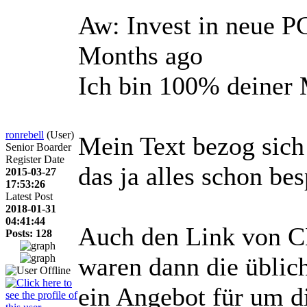
Aw: Invest in neue 
Months ago
Ich bin 100% deiner
ronrebell
(User)
Mein Text bezog sich 
Senior Boarder
Register Date
das ja alles schon be
2015-03-27
17:53:26
Latest Post
2018-01-31
04:41:44
Auch den Link von CB
Posts: 128
waren dann die üblic
ein Angebot für um d