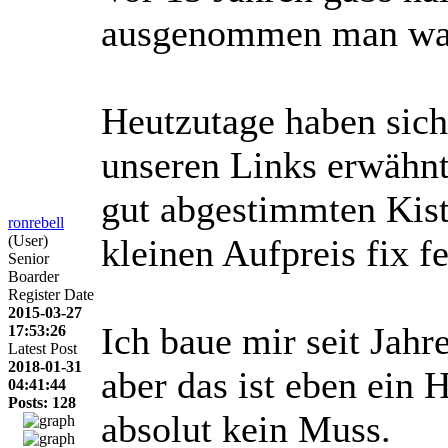
ausgenommen man war 
Heutzutage haben sich
unseren Links erwähnt)
gut abgestimmten Kis
ronrebell
(User)
kleinen Aufpreis fix 
Senior
Boarder
Register Date
2015-03-27
Ich baue mir seit Jah
17:53:26
Latest Post
2018-01-31
aber das ist eben ein
04:41:44
Posts: 128
absolut kein Muss.