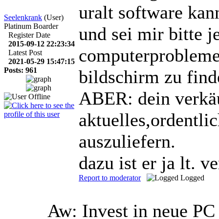
uralt software kan
Seelenkrank
(User)
Platinum Boarder
und sei mir bitte j
Register Date
2015-09-12 22:23:34
computerprobleme
Latest Post
2021-05-29 15:47:15
Posts: 961
bildschirm zu find
ABER: dein verkäuf
aktuelles,ordentli
auszuliefern.
dazu ist er ja lt. v
Report to moderator
Logged
Aw: Invest in neue P