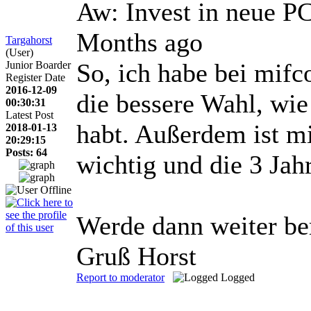
Aw: Invest in neue 
Months ago
Targahorst
(User)
So, ich habe bei mifco
Junior Boarder
Register Date
2016-12-09
die bessere Wahl, wie
00:30:31
Latest Post
habt. Außerdem ist mi
2018-01-13
20:29:15
Posts: 64
wichtig und die 3 Jah
Werde dann weiter ber
Gruß Horst
Report to moderator
Logged