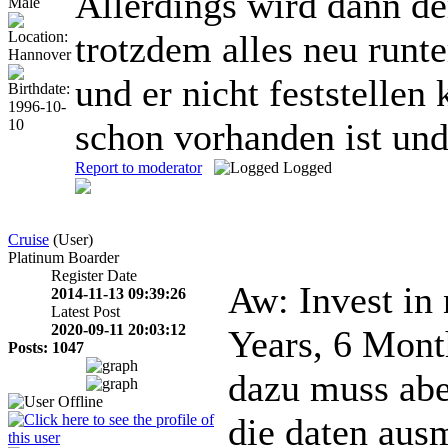
Allerdings wird dann d
trotzdem alles neu runte
und er nicht feststelle
schon vorhanden ist und
Report to moderator
Logged
Cruise
(User)
Platinum Boarder
Register Date
Aw: Invest i
2014-11-13 09:39:26
Latest Post
2020-09-11 20:03:12
Years, 6 Mont
Posts: 1047
dazu muss aber
die daten ausm