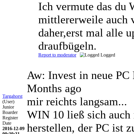
Ich vermute das du 
mittlererweile auch 
daher,erst mal alle 
draufbügeln.
Report to moderator
Logged
Aw: Invest in neue PC
Months ago
Targahorst
mir reichts langsam...
(User)
Junior
WIN 10 ließ sich auch 
Boarder
Register
Date
herstellen, der PC ist
2016-12-09
00:30:31