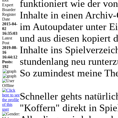
tool
funktioniert wie der von
Expert
Boarder
Inhalte in einen Archiv
Register
Date
im Autoupdater unter E
2015-04-
02
16:35:03
und aus diesen kopiert 
Latest
Post
Inhalte ins Spielverzei
2019-08-
16
16:44:12
stundenlang neu runter
Posts:
192
So zumindest meine The
Schneller gehts natürlic
"Koffern" direkt in Spie