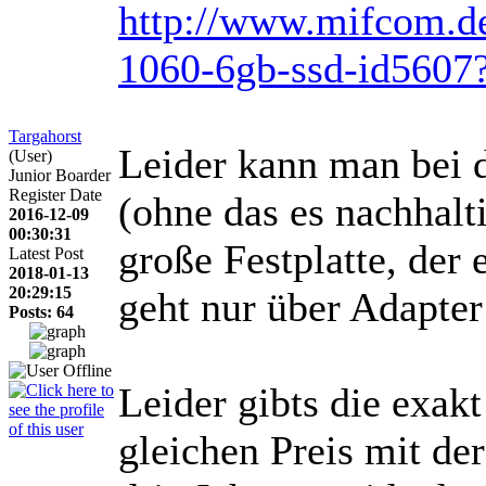
http://www.mifcom.de
1060-6gb-ssd-id5607?
Targahorst
Leider kann man bei 
(User)
Junior Boarder
Register Date
(ohne das es nachhalt
2016-12-09
00:30:31
große Festplatte, der 
Latest Post
2018-01-13
20:29:15
geht nur über Adapter
Posts: 64
Leider gibts die exak
gleichen Preis mit de