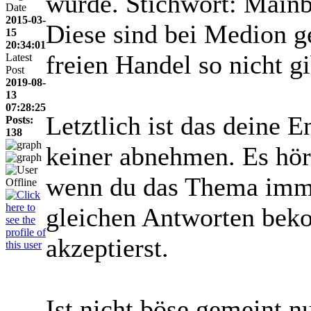
wurde. Stichwort: Mainbo
Date
2015-03-
Diese sind bei Medion 
15
20:34:01
freien Handel so nicht gi
Latest
Post
2019-08-
13
07:28:25
Letztlich ist das deine E
Posts:
138
keiner abnehmen. Es hör
wenn du das Thema immer
gleichen Antworten bek
akzeptierst.
Ist nicht böse gemeint 