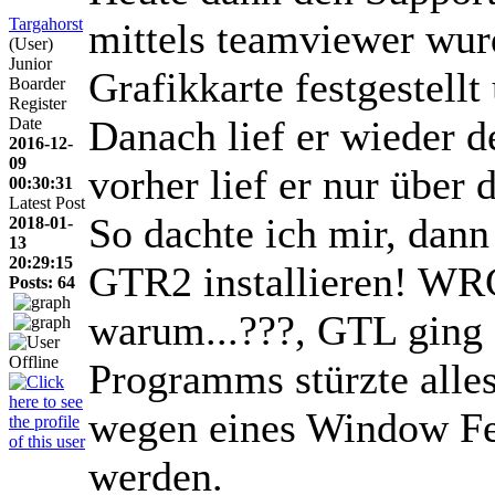
Targahorst
mittels teamviewer wurd
(User)
Junior
Grafikkarte festgestellt 
Boarder
Register
Danach lief er wieder d
Date
2016-12-
09
vorher lief er nur über d
00:30:31
Latest Post
So dachte ich mir, dan
2018-01-
13
20:29:15
GTR2 installieren! WRC 
Posts: 64
warum...???, GTL ging 
Programms stürzte alle
wegen eines Window Feh
werden.