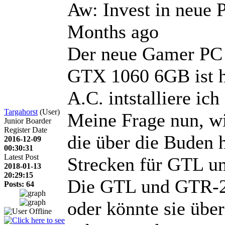
Aw: Invest in neue
Months ago
Der neue Gamer PC
GTX 1060 6GB ist 
A.C. intstalliere ich
Targahorst
(User)
Meine Frage nun, w
Junior Boarder
Register Date
die über die Buden 
2016-12-09
00:30:31
Latest Post
Strecken für GTL u
2018-01-13
20:29:15
Die GTL und GTR-2 
Posts: 64
oder könnte sie über