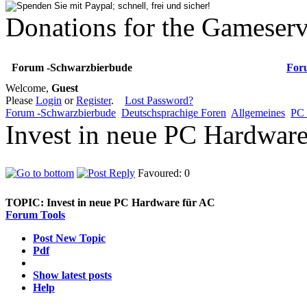
Donations for the Gameserv
Forum -Schwarzbierbude
For
Welcome,
Guest
Please
Login
or
Register
.
Lost Password?
Forum -Schwarzbierbude
Deutschsprachige Foren
Allgemeines
PC 
Invest in neue PC Hardwar
Favoured: 0
TOPIC:
Invest in neue PC Hardware für AC
Forum Tools
Post New Topic
Pdf
Show latest posts
Help