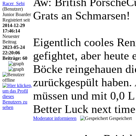
Aw: British Porsche
Racer_Sebi
(Benutzer)
Grats an Schmarsen!
Junior Boarder
Registriert seit
2014-12-29
17:46:14
Neuester
Eigentlich cooles Re
Beitrag
2023-05-24
gefightet, aber heute 
22:20:06
Beiträge: 60
Böcke reingehauen di
zurückgespült haben.
müssen und mit 0,0 L ü
Better Luck next tim
Moderator informieren
Gespeichert