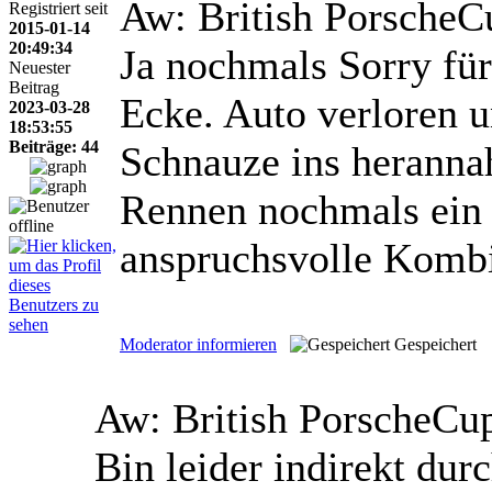
Aw: British Porsche
Registriert seit
2015-01-14
20:49:34
Ja nochmals Sorry für
Neuester
Beitrag
Ecke. Auto verloren 
2023-03-28
18:53:55
Beiträge: 44
Schnauze ins heranna
Rennen nochmals ein 
anspruchsvolle Kombi
Moderator informieren
Gespeichert
Aw: British PorscheC
Bin leider indirekt dur