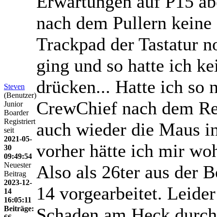
Erwartungen auf P15 abe
nach dem Pullern keine
Trackpad der Tastatur 
ging und so hatte ich ke
drücken...
Hatte ich so 
Steven
(Benutzer)
CrewChief nach dem Ren
Junior
Boarder
Registriert
auch wieder die Maus i
seit
2021-05-
vorher hätte ich mir wo
30
09:49:54
Neuester
Also als 26ter aus der 
Beitrag
2023-12-
14 vorgearbeitet. Leid
14
16:05:11
Beiträge:
Schaden am Heck durch 