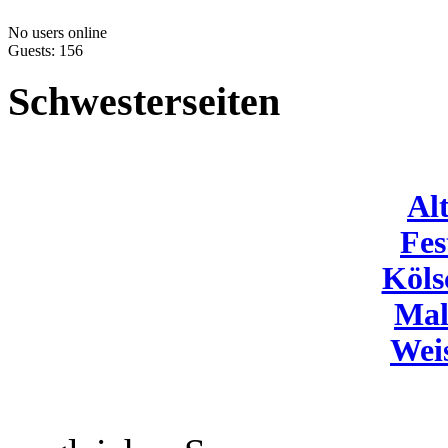
No users online
Guests: 156
Schwesterseiten
Al
Fes
Köls
Mal
Wei