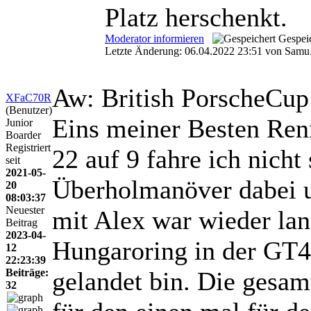
Platz herschenkt.
Moderator informieren
Gespei
Letzte Änderung: 06.04.2022 23:51 von Samu
Aw: British PorscheCu
XFaC70R
(Benutzer)
Eins meiner Besten Renn
Junior
Boarder
Registriert
22 auf 9 fahre ich nicht
seit
2021-05-
Überholmanöver dabei u
20
08:03:37
Neuester
mit Alex war wieder la
Beitrag
2023-04-
Hungaroring in der GT4 
12
22:23:39
Beiträge:
gelandet bin. Die gesam
32