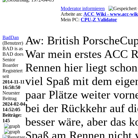
Moderator informieren
Arbeite an:
ACC Wiki - www.acc-wiki
Mein PC:
CPU-Z Validator
Aw: British PorscheCu
BadDan
(Benutzer)
BAD is as
War mein erstes ACC Re
BAD does
Senior
Rennen hier liegt schon
Boarder
Registriert
seit
viel Spaß mit dem eige
2014-11-11
16:58:50
paar Plätze weiter vor
Neuester
Beitrag
2024-02-04
bei der Rückkehr auf di
14:52:05
Beiträge:
besser wäre, aber das k
145
Spaß am Rennen nicht 