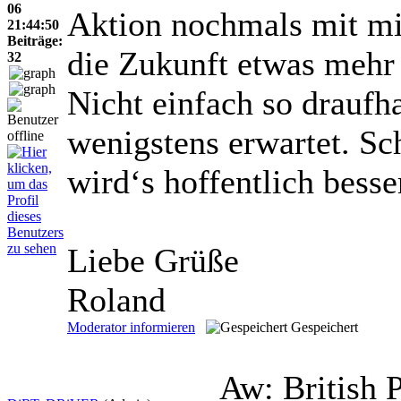
06
Aktion nochmals mit mir
21:44:50
Beiträge:
die Zukunft etwas meh
32
Nicht einfach so draufha
wenigstens erwartet. S
wird‘s hoffentlich besse
Liebe Grüße
Roland
Moderator informieren
Gespeichert
Aw: British