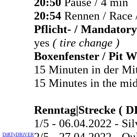
20:50
Pause / 4 min
20:54
Rennen / Race 
Pflicht- / Mandatory
yes
( tire change )
Boxenfenster / Pit 
15 Minuten in der Mi
15 Minutes in the mi
Renntag|Strecke ( D
1/5 - 06.04.2022 - Si
2/5 - 27.04.2022 - Ou
DiRTyDRiVER