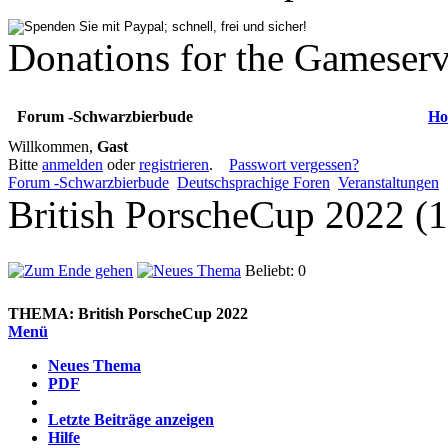
Donations for the Gameserv
Forum -Schwarzbierbude
Ho
Willkommen,
Gast
Bitte
anmelden
oder
registrieren
.
Passwort vergessen?
Forum -Schwarzbierbude
Deutschsprachige Foren
Veranstaltungen
British PorscheCup 2022 (
Beliebt: 0
THEMA:
British PorscheCup 2022
Menü
Neues Thema
PDF
Letzte Beiträge anzeigen
Hilfe