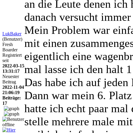
an die Leute denen ich 
danach versucht immer 
Mein Problem war einfa
LukBaker
(Benutzer)
mit einen zusammengest
Fresh
Boarder
eigentlich eine wagenbr
Registriert
seit
mal lasse ich den halt 
2022-03-15
13:31:17
Neuester
Das habe ich auf jeden 
Beitrag
2022-11-04
Dann war mein 6. Platz 
21:06:19
Beiträge:
17
hatte ich echt paar mal
stelle mehrere male mit