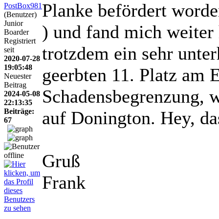
Planke befördert worde
PostBox981
(Benutzer)
Junior
) und fand mich weiter 
Boarder
Registriert
trotzdem ein sehr unte
seit
2020-07-28
19:05:48
geerbten 11. Platz am E
Neuester
Beitrag
Schadensbegrenzung, w
2024-05-08
22:13:35
Beiträge:
auf Donington. Hey, da
67
Gruß
Frank