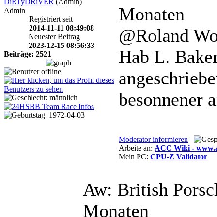
DiRTyDRiVER
(Admin)
Monaten
Admin
Registriert seit
2014-11-11 08:49:08
@Roland Wol
Neuester Beitrag
2023-12-15 08:56:33
Hab L. Bake
Beiträge: 2521
angeschriebe
besonnener 
Moderator informieren
Arbeite an:
ACC Wiki - www.ac
Mein PC:
CPU-Z Validator
Aw: British Pors
Monaten