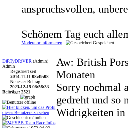
anspruchsvollen, unber
Schönem Tag euch alle
Moderator informieren
Gespeichert
Aw: British Po
DiRTyDRiVER
(Admin)
Admin
Monaten
Registriert seit
2014-11-11 08:49:08
Neuester Beitrag
Sorry nochmal an
2023-12-15 08:56:33
Beiträge: 2521
gedreht und so 
Widrigkeiten in