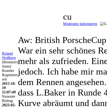
cu
Moderator informieren
Aw: British PorscheCu
War ein sehr schönes R
Roland
Wollberg
mehr als zufrieden. Ein
(Benutzer)
Junior
jedoch. Ich habe mir m
Boarder
Registriert
dem Rennen angesehen. 
seit
2015-10-
19
dass L.Baker in Runde 4
21:07:49
Neuester
Kurve abräumt und dann
Beitrag
2023-02-