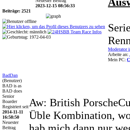
Aus
Neuester Beitrag
2023-12-15 08:56:33
Beiträge: 2521
Seri
Renn
Moderator i
Arbeite an:
Mein PC:
C
BadDan
(Benutzer)
BAD is as
BAD does
Senior
Aw: British PorscheC
Boarder
Registriert seit
Üble Kombination, wol
2014-11-11
16:58:50
Neuester
hab mich dann nur w
Beitrag