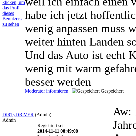
weil ich einfach einen 
habe ich jetzt hoffentli
wenig anpassen muss w
weiter hinten Landen s
Und das Auto ist echt 
wenig mit warm gefahr
besser werden
Moderator informieren
Gespeichert
Aw: 
DiRTyDRiVER
(Admin)
Admin
Jahr
Registriert seit
2014-11-11 08:49:08