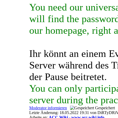
You need our universa
will find the passwor
our homepage, right a
Ihr könnt an einem E
Server während des Tr
der Pause beitretet.
You can only participa
server during the prac
Moderator informieren
Gespeichert
Letzte Änderung: 18.05.2022 19:31 von DiRTyDRi
Arbeite an:
ACC Wiki - www.acc-wiki.info